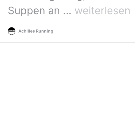
Cremige,
Suppen an …
weiterlesen
vegane
Tomaten-
Kürbis-
Achilles Running
Suppe