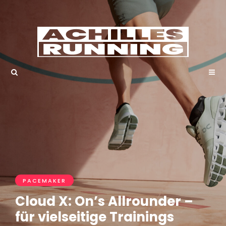
PACEMAKER
Cloud X: On’s Allrounder –
für vielseitige Trainings