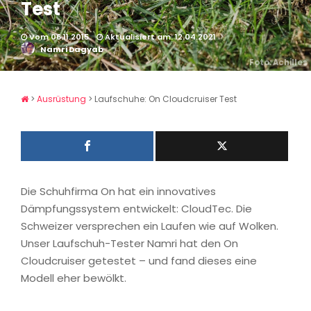
Test
Vom 06.11.2015
Aktualisiert am: 12.04.2021
Namri Dagyab
Foto: Achilles
>
Ausrüstung
>
Laufschuhe: On Cloudcruiser Test
Die Schuhfirma On hat ein innovatives
Dämpfungssystem entwickelt: CloudTec. Die
Schweizer versprechen ein Laufen wie auf Wolken.
Unser Laufschuh-Tester Namri hat den On
Cloudcruiser getestet – und fand dieses eine
Modell eher bewölkt.