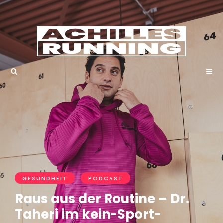
GESUNDHEIT
PODCAST
Raus aus der Routine – Dr.
Taheri im kein-Sport-