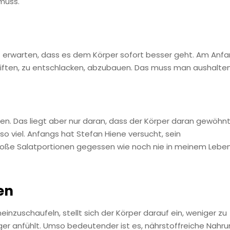
muss.
ht erwarten, dass es dem Körper sofort besser geht. Am Anf
tgiften, zu entschlacken, abzubauen. Das muss man aushalten
n. Das liegt aber nur daran, dass der Körper daran gewöhn
 so viel. Anfangs hat Stefan Hiene versucht, sein
 große Salatportionen gegessen wie noch nie in meinem Leben
en
inzuschaufeln, stellt sich der Körper darauf ein, weniger zu
ger anfühlt. Umso bedeutender ist es, nährstoffreiche Nahr