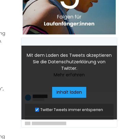
ang
.
Mit dem Laden des Tweets akzeptieren
Sie die Datenschutzerklärung von
Twitter.
t
Mehr erfahren
”,
Inhalt laden
Twitter Tweets immer entsperren
ung