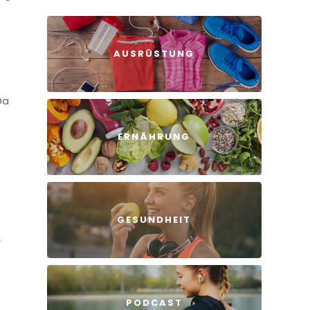
AUSRÜSTUNG
Da
e
ERNÄHRUNG
GESUNDHEIT
r
PODCAST