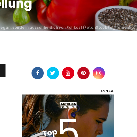
llung
vegan, sondern ausschließlich von Rohkost (
Foto: iStock / a_namenko
)