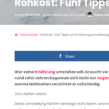
Rohkost: Fünf Tipp
Vom 06.02.2013
Aktualisiert am: 12.04.2021
Team Achi
>
Gesundheit
>
Rohkost: Fünf Tipps zur Ernährungsumstellung
Share
Wer seine
Ernährung
umstellen will, braucht vor 
rund zehn Jahren begonnen sich nicht nur
vega
warme Mahlzeiten verzichtet er vollständig.
Von Stefan Hiene
Diese Umstellung fiel ihm anfangs nicht leicht und w