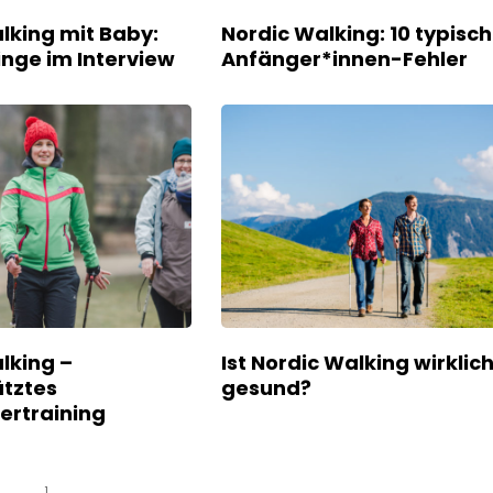
lking mit Baby:
Nordic Walking: 10 typisc
inge im Interview
Anfänger*innen-Fehler
lking –
Ist Nordic Walking wirklic
tztes
gesund?
ertraining
1