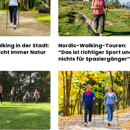
lking in der Stadt:
Nordic-Walking-Touren:
icht immer Natur
“Das ist richtiger Sport un
nichts für Spaziergänger”