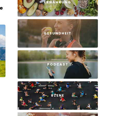
ERNÄHRUNG
he
GESUNDHEIT
PODCAST
h
SZENE