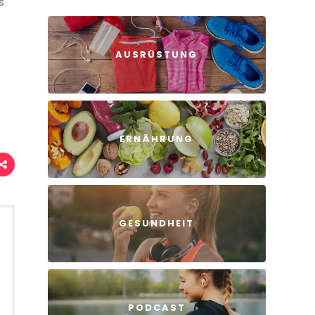
s
AUSRÜSTUNG
ERNÄHRUNG
GESUNDHEIT
PODCAST