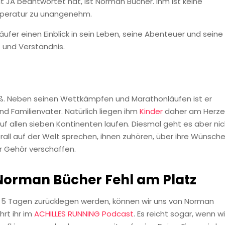
it JA beantwortet hat, ist Norman Bücher. Ihm ist keine
emperatur zu unangenehm.
ufer einen Einblick in sein Leben, seine Abenteuer und seine
t und Verständnis.
roß. Neben seinen Wettkämpfen und Marathonläufen ist er
nd Familienvater. Natürlich liegen ihm
Kinder
daher am Herze
 allen sieben Kontinenten laufen. Diesmal geht es aber nic
all auf der Welt sprechen, ihnen zuhören, über ihre Wünsche
 Gehör verschaffen.
 Norman Bücher Fehl am Platz
n 5 Tagen zurücklegen werden, können wir uns von Norman
rt ihr im
ACHILLES RUNNING Podcast
. Es reicht sogar, wenn wi