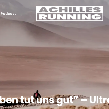
Podcast
aben tut uns gut” – Ul