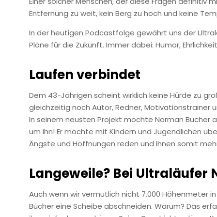
Einer solcher Menschen, der diese Fragen definitiv m
Entfernung zu weit, kein Berg zu hoch und keine T
In der heutigen Podcastfolge gewährt uns der Ultralä
Pläne für die Zukunft. Immer dabei: Humor, Ehrlichkei
Laufen verbindet
Dem 43-Jährigen scheint wirklich keine Hürde zu g
gleichzeitig noch Autor, Redner, Motivationstrainer u
In seinem neusten Projekt möchte Norman Bücher auf
um ihn! Er möchte mit Kindern und Jugendlichen über
Ängste und Hoffnungen reden und ihnen somit mehr
Langeweile? Bei
Ultraläufer
Auch wenn wir vermutlich nicht 7.000 Höhenmeter i
Bücher eine Scheibe abschneiden. Warum? Das erfah