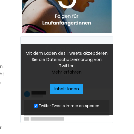
Mit dem Laden des Tweets akzeptieren
Sie die Datenschutzerklärung von
Twitter.
n.
Mehr erfahren
ht
,
Inhalt laden
Twitter Tweets immer entsperren
r