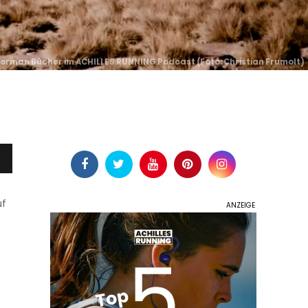
orman Bücher im ACHILLES RUNNING Podcast (
Foto: Christian Frumolt
)
uf