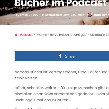
Bücher im Podcast
Vom 16.04.2021
Aktualisiert am: 13.07.2024
Imke Zi
>
Podcast
>
“Mal kein Ziel zu haben tut uns gut” – Ultraläufe
Share
Norman Bücher ist Vortragsredner, Ultra-Läufer und
seine Reisen.
Höher, schneller, weiter ­– für einige Menschen gibt 
einmal an einen Wüstenmarathon gedacht? Oder viell
Dschungel Brasiliens zu laufen?