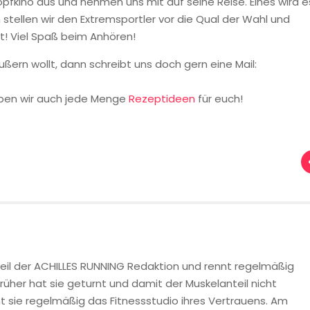
pfkino aus und nehmen uns mit auf seine Reise. Eines wird e
stellen wir den Extremsportler vor die Qual der Wahl und
rt! Viel Spaß beim Anhören!
ern wollt, dann schreibt uns doch gern eine Mail:
aben wir auch jede Menge
Rezeptideen
für euch!
eil der ACHILLES RUNNING Redaktion und rennt regelmäßig
rüher hat sie geturnt und damit der Muskelanteil nicht
 sie regelmäßig das Fitnessstudio ihres Vertrauens. Am