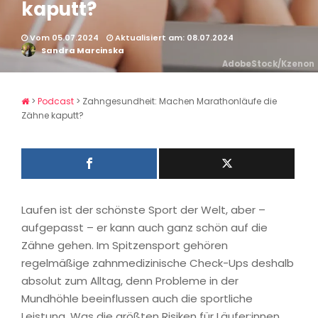
kaputt?
Vom 05.07.2024
Aktualisiert am: 08.07.2024
Sandra Marcinska
AdobeStock/Kzenon
>
Podcast
>
Zahngesundheit: Machen Marathonläufe die
Zähne kaputt?
Laufen ist der schönste Sport der Welt, aber –
aufgepasst – er kann auch ganz schön auf die
Zähne gehen. Im Spitzensport gehören
regelmäßige zahnmedizinische Check-Ups deshalb
absolut zum Alltag, denn Probleme in der
Mundhöhle beeinflussen auch die sportliche
Leistung. Was die größten Risiken für Läufer:innen