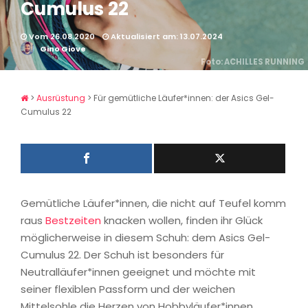
Cumulus 22
Vom 26.08.2020
Aktualisiert am: 13.07.2024
Gino Giove
Foto: ACHILLES RUNNING
>
Ausrüstung
>
Für gemütliche Läufer*innen: der Asics Gel-
Cumulus 22
Gemütliche Läufer*innen, die nicht auf Teufel komm
raus
Bestzeiten
knacken wollen, finden ihr Glück
möglicherweise in diesem Schuh: dem Asics Gel-
Cumulus 22. Der Schuh ist besonders für
Neutralläufer*innen geeignet und möchte mit
seiner flexiblen Passform und der weichen
Mittelsohle die Herzen von Hobbyläufer*innen