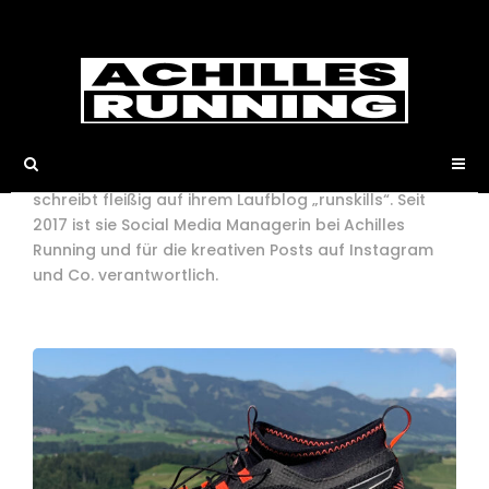
Susann Lehmann
„Ich werde niemals einen Marathon
laufen!.“ 5 Jahre später ist Susi
Lehmann 14 Marathons und 4 Ultras
gelaufen und hat noch immer nicht genug. Neben
dem Laufen, liebt sie das Reisen, ihren Hund und
schreibt fleißig auf ihrem Laufblog „runskills“. Seit
2017 ist sie Social Media Managerin bei Achilles
Running und für die kreativen Posts auf Instagram
und Co. verantwortlich.