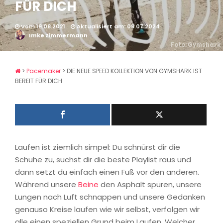
FÜR DICH
Vom 19.08.2021
Aktualisiert am: 08.07.2024
Imke Zimmermann
Foto: Gymshark
>
Pacemaker
>
DIE NEUE SPEED KOLLEKTION VON GYMSHARK IST
BEREIT FÜR DICH
Laufen ist ziemlich simpel: Du schnürst dir die
Schuhe zu, suchst dir die beste Playlist raus und
dann setzt du einfach einen Fuß vor den anderen.
Während unsere
Beine
den Asphalt spüren, unsere
Lungen nach Luft schnappen und unsere Gedanken
genauso Kreise laufen wie wir selbst, verfolgen wir
alle einen speziellen Grund beim Laufen. Welcher