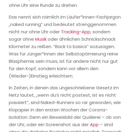
ohne Uhr eine Runde zu drehen.
Das nennt sich nämlich im Läufer*innen-Fachjargon
„naked running“ und bedeutet strenggenommen
nicht nur ohne Uhr oder
Tracking-App
, sondern
sogar ohne
Musik
oder ähnlichen Schnickschnack
Kilometer zu reißen. “Back to basics” sozusagen.
Was für Jünger*innen der Selbstoptimierung reine
Blasphemie sein muss, ist für andere nicht nur gut
für den Kopf, sondern kann vor allem den
(Wieder-)Einstieg erleichtern.
In Zeiten, in denen das ungeschriebene Gesetz im
Netz lautet, „wenn du’s nicht postest, ist es nicht
passiert“, sind Naked-Runners so rar geworden, wie
Klopapier in den ersten Wochen der Corona-
Isolation. Denn ein Beweisbild der Quälerei – ob von
der Uhr, oder ein Screenshot aus der
App
– sind
ohne die digitalen Begleiter nicht möglich. Dennoch