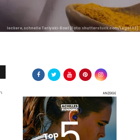
leckere, schnelle Teriyaki-Bowl (
Foto: shutterstuck.com/Legat33
)
n