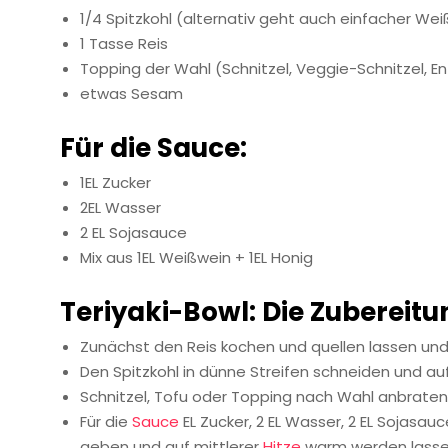
1/4 Spitzkohl (alternativ geht auch einfacher Wei
1 Tasse Reis
Topping der Wahl (Schnitzel, Veggie-Schnitzel, En
etwas Sesam
Für die Sauce:
1EL Zucker
2EL Wasser
2 EL Sojasauce
Mix aus 1EL Weißwein + 1EL Honig
Teriyaki-Bowl: Die Zubereitu
Zunächst den Reis kochen und quellen lassen und
Den Spitzkohl in dünne Streifen schneiden und au
Schnitzel, Tofu oder Topping nach Wahl anbraten
Für die
Sauce
EL Zucker, 2 EL Wasser, 2 EL Sojasauc
geben und auf mittlerer
Hitze
warm werden lassen.