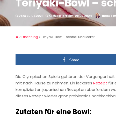
Teriyaki-Bowl – sc
Vom 30.08.2021
Aktualisiert am: 08.07.2024
Imke Z
>
Ernährung
>
Teriyaki-Bowl – schnell und lecker
Share
Die Olympischen Spiele gehören der Vergangenheit a
mit nach Hause zu nehmen. Ein leckeres
Rezept
für 
komplizierten japanischen Rezepten überfordern woll
dieses Rezept wieder ganz problemlos nachkochbar
Zutaten für eine Bowl: