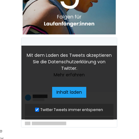
Mit dem Laden des Tweets akzeptieren
Sie die Datenschutzerklärung von
Twitter.
Mehr erfahren
Inhalt laden
Twitter Tweets immer entsperren
ne
hr