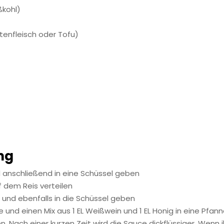
ßkohl)
tenfleisch oder Tofu)
ng
 anschließend in eine Schüssel geben
f dem Reis verteilen
 und ebenfalls in die Schüssel geben
e und einen Mix aus 1 EL Weißwein und 1 EL Honig in eine Pfan
 Nach einer kurzen Zeit wird die Sauce dickflüssiger. Wenn i