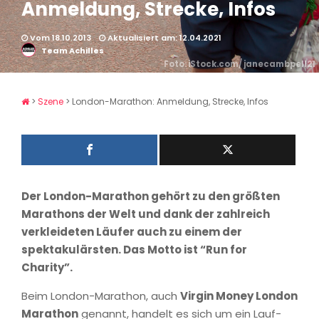
Anmeldung, Strecke, Infos
Vom 18.10.2013
Aktualisiert am: 12.04.2021
Team Achilles
Foto: iStock.com/ janecambpell21
>
Szene
>
London-Marathon: Anmeldung, Strecke, Infos
Der London-Marathon gehört zu den größten
Marathons der Welt und dank der zahlreich
verkleideten Läufer auch zu einem der
spektakulärsten. Das Motto ist “Run for
Charity”.
Beim London-Marathon, auch
Virgin Money London
Marathon
genannt, handelt es sich um ein Lauf-