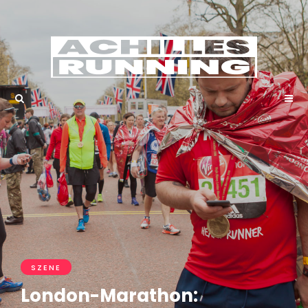
SZENE
London-Marathon: