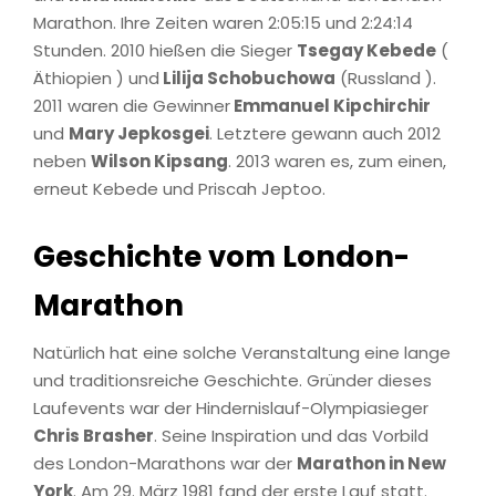
Marathon. Ihre Zeiten waren 2:05:15 und 2:24:14
Stunden. 2010 hießen die Sieger
Tsegay Kebede
(
Äthiopien ) und
Lilija Schobuchowa
(Russland ).
2011 waren die Gewinner
Emmanuel Kipchirchir
und
Mary Jepkosgei
. Letztere gewann auch 2012
neben
Wilson Kipsang
. 2013 waren es, zum einen,
erneut Kebede und Priscah Jeptoo.
Geschichte vom London-
Marathon
Natürlich hat eine solche Veranstaltung eine lange
und traditionsreiche Geschichte. Gründer dieses
Laufevents war der Hindernislauf-Olympiasieger
Chris Brasher
. Seine Inspiration und das Vorbild
des London-Marathons war der
Marathon in New
York
. Am 29. März 1981 fand der erste Lauf statt.