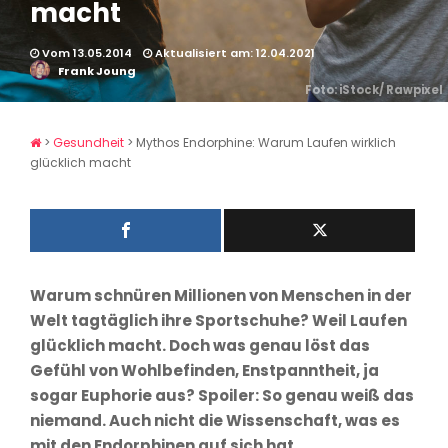
macht
Vom 13.05.2014
Aktualisiert am: 12.04.2021
Frank Joung
Foto: iStock/ Rawpixel
>
Gesundheit
>
Mythos Endorphine: Warum Laufen wirklich
glücklich macht
Warum schnüren Millionen von Menschen in der
Welt tagtäglich ihre Sportschuhe? Weil Laufen
glücklich macht. Doch was genau löst das
Gefühl von Wohlbefinden, Enstpanntheit, ja
sogar Euphorie aus? Spoiler: So genau weiß das
niemand. Auch nicht die Wissenschaft, was es
mit den Endorphinen auf sich hat.