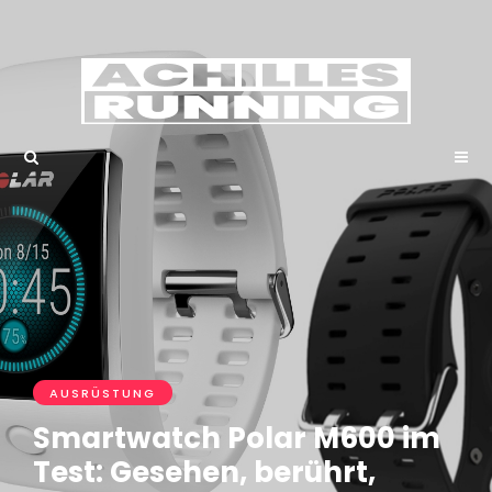
AUSRÜSTUNG
Smartwatch Polar M600 im
Test: Gesehen, berührt,