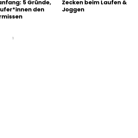
anfang: 5 Gründe,
Zecken beim Laufen &
ufer*innen den
Joggen
rmissen
1