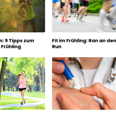
n: 9 Tipps zum
Fit im Frühling: Ran an de
 Frühling
Run