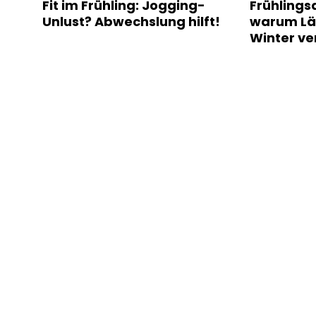
Fit im Frühling: Jogging-
Frühlings
Unlust? Abwechslung hilft!
warum Lä
Winter ve