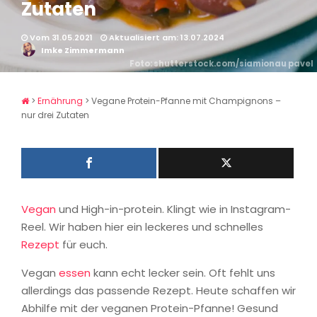
Zutaten
Vom 31.05.2021
Aktualisiert am: 13.07.2024
Imke Zimmermann
Foto: shutterstock.com/siamionau pavel
>
Ernährung
>
Vegane Protein-Pfanne mit Champignons –
nur drei Zutaten
Vegan
und High-in-protein. Klingt wie in Instagram-
Reel. Wir haben hier ein leckeres und schnelles
Rezept
für euch.
Vegan
essen
kann echt lecker sein. Oft fehlt uns
allerdings das passende Rezept. Heute schaffen wir
Abhilfe mit der veganen Protein-Pfanne! Gesund