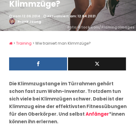
Klimmzüge?
Vom 12.06.2014
Aktualisiert am: 12.04.2021
Frank Joung
Foto: iStock.com/ FlamingoImages
>
Training
>
Wie trainiert man Klimmzüge?
Die Klimmzugstange im Türrahmen gehört
schon fast zum Wohn-Inventar. Trotzdem tun
sich viele bei Klimmzügen schwer. Dabei ist der
Klimmzug eine der effektivsten Fitnessübungen
für den Oberkörper. Und selbst
Anfänger
*innen
können ihn erlernen.