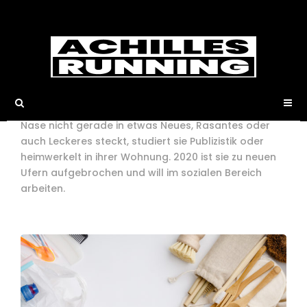
Laura Scheel
War schon als Kind immer nur am
Rennen – liebt Laufen, Tanzen und eine
kleine Portion „Action“. 2019 hat Laura
als Werkstudentin bei Achilles Running gearbeitet
und die Online-Redaktion unterstützt. Wenn sie ihre
Nase nicht gerade in etwas Neues, Rasantes oder
auch Leckeres steckt, studiert sie Publizistik oder
heimwerkelt in ihrer Wohnung. 2020 ist sie zu neuen
Ufern aufgebrochen und will im sozialen Bereich
arbeiten.