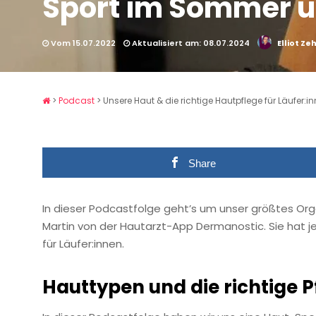
Sport im Sommer u
Vom 15.07.2022
Aktualisiert am: 08.07.2024
Elliot Z
>
Podcast
>
Unsere Haut & die richtige Hautpflege für Läufer
Share
In dieser Podcastfolge geht’s um unser größtes Orga
Martin von der Hautarzt-App Dermanostic. Sie hat j
für Läufer:innen.
Hauttypen und die richtige P