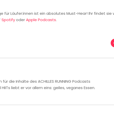
r Läufer:innen ist ein absolutes Must-Hear! Ihr findet sie 
f
Spotify
oder
Apple Podcasts
.
lem für die Inhalte des ACHILLES RUNNING Podcasts
IITs liebt er vor allem eins: geiles, veganes Essen.