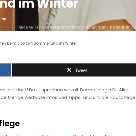
nd im Winter
ehms
Alice Martin von Dermanostic spricht mit Namri Dagyab im A
:innen beim Sport im Sommer und im Winter
Tweet
n: die Haut! Dazu sprechen wir mit Dermatologin Dr. Alice
ede Menge wertvolle Infos und Tipps rund um die Hautpflege
flege