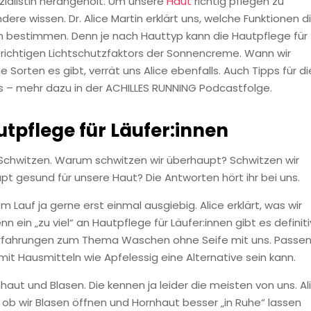
zialistin herangeholt. Um unsere
Haut
richtig pflegen zu
re wissen. Dr. Alice Martin erklärt uns, welche Funktionen d
en bestimmen. Denn je nach Hauttyp kann die Hautpflege für
es richtigen Lichtschutzfaktors der Sonnencreme. Wann wir
orten es gibt, verrät uns Alice ebenfalls. Auch Tipps für di
ns – mehr dazu in der ACHILLES RUNNING Podcastfolge.
tpflege für Läufer:innen
chwitzen. Warum schwitzen wir überhaupt? Schwitzen wir
pt gesund für unsere Haut? Die Antworten hört ihr bei uns.
Lauf ja gerne erst einmal ausgiebig. Alice erklärt, was wir
in „zu viel“ an Hautpflege für Läufer:innen gibt es definiti
) Erfahrungen zum Thema Waschen ohne Seife mit uns. Passe
t Hausmitteln wie Apfelessig eine Alternative sein kann.
aut und Blasen. Die kennen ja leider die meisten von uns. Al
, ob wir Blasen öffnen und Hornhaut besser „in Ruhe“ lassen