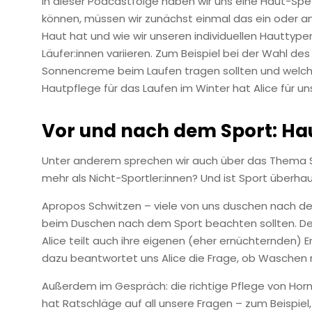
In dieser Podcastfolge haben wir uns eine Haut-Spe
können, müssen wir zunächst einmal das ein oder ande
Haut hat und wie wir unseren individuellen Hauttyp
Läufer:innen variieren. Zum Beispiel bei der Wahl d
Sonnencreme beim Laufen tragen sollten und welche S
Hautpflege für das Laufen im Winter hat Alice für u
Vor und nach dem Sport: Hau
Unter anderem sprechen wir auch über das Thema S
mehr als Nicht-Sportler:innen? Und ist Sport überhau
Apropos Schwitzen – viele von uns duschen nach dem 
beim Duschen nach dem Sport beachten sollten. Denn e
Alice teilt auch ihre eigenen (eher ernüchternden
dazu beantwortet uns Alice die Frage, ob Waschen mi
Außerdem im Gespräch: die richtige Pflege von Hornh
hat Ratschläge auf all unsere Fragen – zum Beispiel