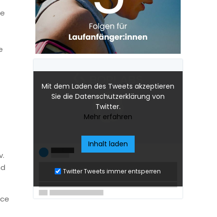
ie
e
Mit dem Laden des Tweets akzeptieren
Sie die Datenschutzerklärung von
Twitter.
Mehr erfahren
Inhalt laden
v.
nd
Twitter Tweets immer entsperren
ice