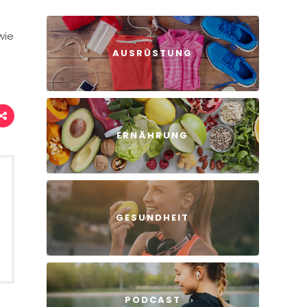
wie
AUSRÜSTUNG
ERNÄHRUNG
GESUNDHEIT
PODCAST