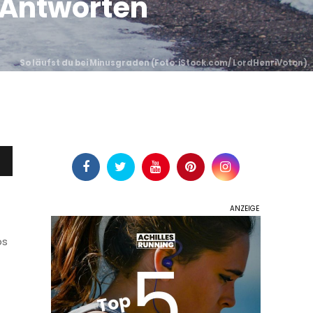
 Antworten
So läufst du bei Minusgraden (
Foto: iStock.com/ LordHenriVoton
).
ps