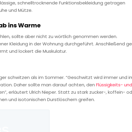
rchlässige, schnelltrocknende Funktionsbekleidung getragen
uhe und Mütze.
 ab ins Warme
hlen, sollte aber nicht zu wörtlich genommen werden.
ener Kleidung in der Wohnung durchgeführt. Anschließend g
rmt und lockert die Muskulatur.
eniger schwitzen als im Sommer. “Geschwitzt wird immer und i
ration. Daher sollte man darauf achten, den
Flüssigkeits- un
, erläutert Ulrich Nieper. Statt zu stark zucker-, koffein- o
chen und isotonischen Durstlöschern greifen.