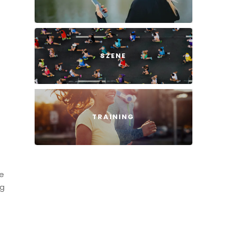
SZENE
TRAINING
se
ng