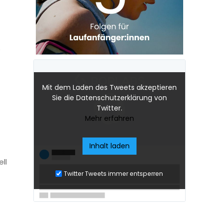
e
Mit dem Laden des Tweets akzeptieren
Sie die Datenschutzerklärung von
Twitter.
Mehr erfahren
Inhalt laden
ll
Twitter Tweets immer entsperren