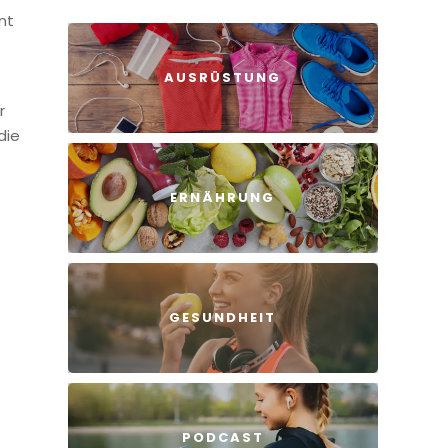
nt
AUSRÜSTUNG
r
die
ERNÄHRUNG
GESUNDHEIT
PODCAST