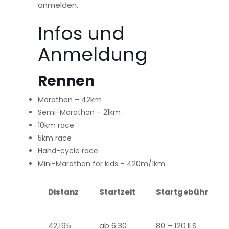
anmelden.
Infos und
Anmeldung
Rennen
Marathon – 42km
Semi-Marathon – 21km
10km race
5km race
Hand-cycle race
Mini-Marathon for kids – 420m/1km
Distanz
Startzeit
Startgebühr
42,195
ab 6.30
80 – 120 ILS