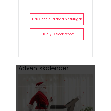
+ Zu Google Kalender hinzufügen
+ iCal / Outlook export
Adventskalender