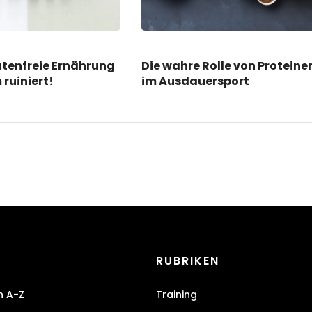
tenfreie Ernährung
Die wahre Rolle von Proteine
 ruiniert!
im Ausdauersport
RUBRIKEN
n A-Z
Training