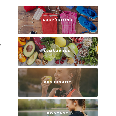
AUSRÜSTUNG
r
ERNÄHRUNG
GESUNDHEIT
PODCAST