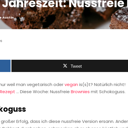
e Jahreszeit: Nussfrei
e Austin
es
Tweet
, nur weil man vegetarisch oder
vegan
is(s)t? Natürlich nicht!
Rezept
… Diese Woche: Nussfreie
Brownies
mit Schokoguss.
okoguss
 großer Erfolg, dass ich diese nussfreie Version ersann. Ande