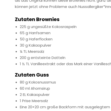
als das Original können diese Brownies nicht ganz 
können jetzt ohne Probleme auch Nussallergiker*innen
Zutaten Brownies
225 g ungesüßte Kokosraspeln
65 g Hanfsamen
50 g Haferflocken
30 g Kakaopulver
¼ TL Meersalz
200 g entsteinte Datteln
1 ½ TL Vanilleextrakt oder das Mark einer Vanilles
Zutaten Guss
80 g Kokosnussmus
60 ml Ahornsirup
2 EL Kakaopulver
1 Prise Meersalz
Eine 20×20 cm große Backform mit ausgelegtem