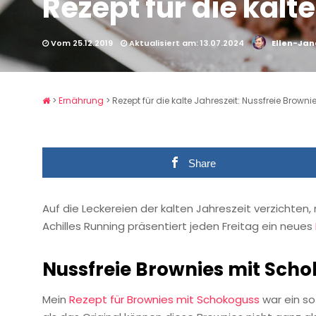
Rezept für die kalt
Vom 25.12.2019
Aktualisiert am: 13.07.2024
Ellen-Jan
>
Ernährung
>
Rezept für die kalte Jahreszeit: Nussfreie Browni
Share
Auf die Leckereien der kalten Jahreszeit verzichten
Achilles Running präsentiert jeden Freitag ein neues
Nussfreie Brownies mit Sch
Mein
Rezept für Brownies mit Schokoguss
war ein so