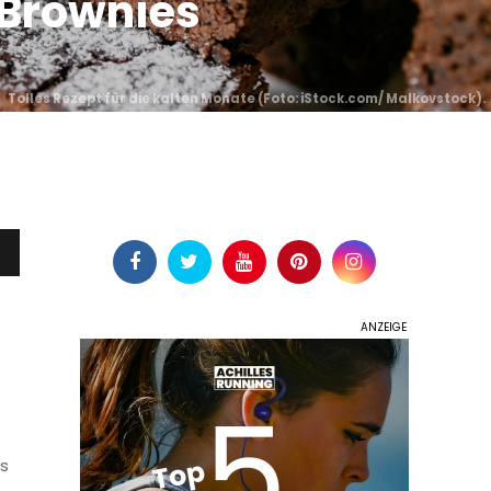
e Brownies
Tolles Rezept für die kalten Monate (
Foto: iStock.com/ Malkovstock
).
rs