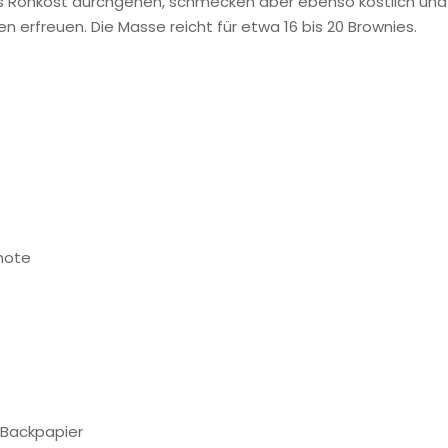
als Rohkost durchgehen, schmecken aber ebenso köstlich und
 erfreuen. Die Masse reicht für etwa 16 bis 20 Brownies.
chote
 Backpapier