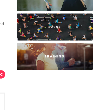
und
SZENE
TRAINING