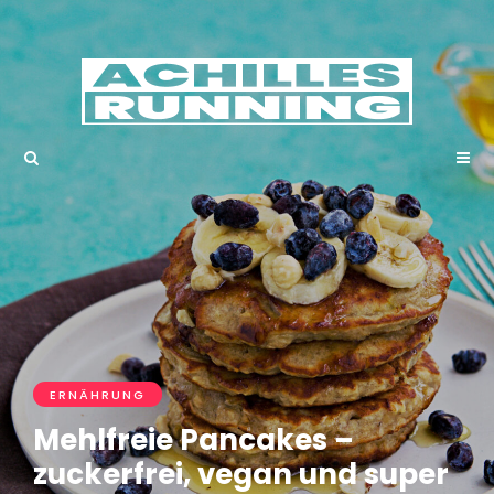
ERNÄHRUNG
Mehlfreie Pancakes –
zuckerfrei, vegan und super