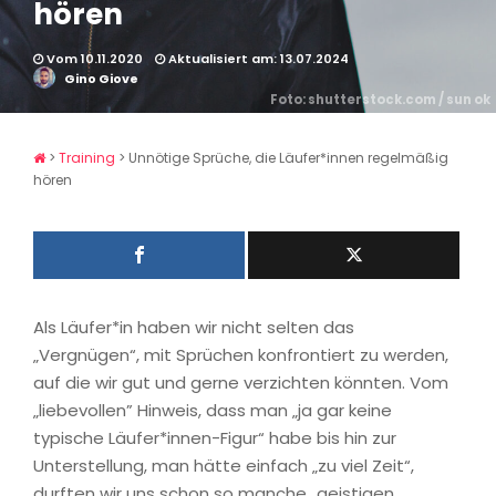
hören
Vom 10.11.2020
Aktualisiert am: 13.07.2024
Gino Giove
Foto: shutterstock.com / sun ok
>
Training
>
Unnötige Sprüche, die Läufer*innen regelmäßig
hören
Als Läufer*in haben wir nicht selten das
„Vergnügen“, mit Sprüchen konfrontiert zu werden,
auf die wir gut und gerne verzichten könnten. Vom
„liebevollen” Hinweis, dass man „ja gar keine
typische Läufer*innen-Figur“ habe bis hin zur
Unterstellung, man hätte einfach „zu viel Zeit“,
durften wir uns schon so manche „geistigen