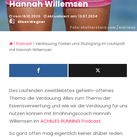
Hannah Willemsen
Vom 16.10.2020
Aktualisiert am: 13.07.2024
Eileen Wegner
Foto: shutterstock.com / maridav
>
Podcast
>
Verdauung, Fasten und Stuhlgang im Laufsport
mit Hannah Willemsen
Des Laufenden zweitliebstes geheim-offenes
Thema: die Verdauung. Alles zum Thema der
Essensverwertung und wie wir die Verdauung für uns
nutzen können mit Ernährungscoach Hannah
Willemsen im
ACHILLES RUNNING Podcast
.
So ganz offen mag eigentlich keiner drüber reden.