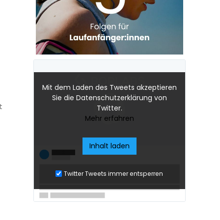
Mit dem Laden des Tweets akzeptieren
Sie die Datenschutzerklärung von
t
Twitter.
Mehr erfahren
Inhalt laden
Twitter Tweets immer entsperren