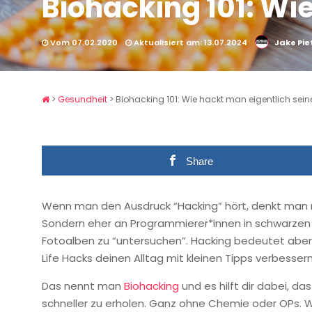
Biohacking 101: Wi
Vom 07.02.2020
Aktualisiert am: 13.07.2024
Jake Pie
>
Gesundheit
>
Biohacking 101: Wie hackt man eigentlich sein
Share
Wenn man den Ausdruck “Hacking” hört, denkt man n
Sondern eher an Programmierer*innen in schwarzen K
Fotoalben zu “untersuchen”. Hacking bedeutet aber 
Life Hacks deinen Alltag mit kleinen Tipps verbesser
Das nennt man
Biohacking
und es hilft dir dabei, d
schneller zu erholen. Ganz ohne Chemie oder OPs. Wa