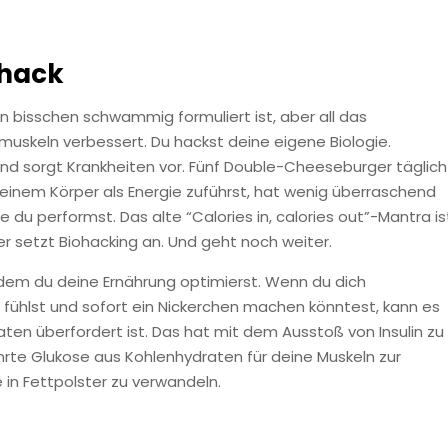
ohack
n bisschen schwammig formuliert ist, aber all das
skeln verbessert. Du hackst deine eigene Biologie.
und sorgt Krankheiten vor. Fünf Double-Cheeseburger täglich
inem Körper als Energie zuführst, hat wenig überraschend
u performst. Das alte “Calories in, calories out”-Mantra is
r setzt Biohacking an. Und geht noch weiter.
ndem du deine Ernährung optimierst. Wenn du dich
 fühlst und sofort ein Nickerchen machen könntest, kann es
ten überfordert ist. Das hat mit dem Ausstoß von Insulin zu
hrte Glukose aus Kohlenhydraten für deine Muskeln zur
 in Fettpolster zu verwandeln.