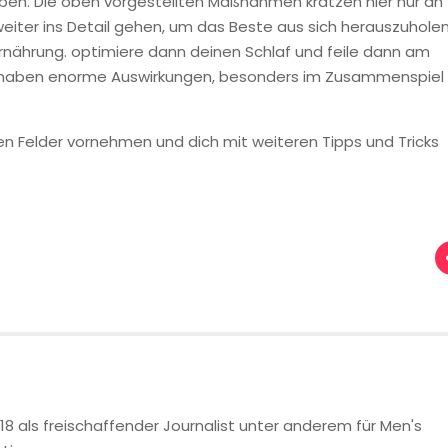
haben. Die oben vorgestellten Maßnahmen kratzen hier nur an
eiter ins Detail gehen, um das Beste aus sich herauszuholen
rnährung. optimiere dann deinen Schlaf und feile dann am
und haben enorme Auswirkungen, besonders im Zusammenspiel
n Felder vornehmen und dich mit weiteren Tipps und Tricks
018 als freischaffender Journalist unter anderem für Men's