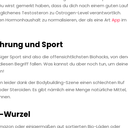
Du wirst gemerkt haben, dass du dich nach einem guten Lau
eglichenes Testosteron zu Östrogen-Level verantwortlich.
n Hormonhaushalt zu normalisieren, der als eine Art
App
im
ährung und Sport
ger Sport sind also die offensichtlichsten Biohacks, von de
 diesen Begriff fallen. Was kannst du aber noch tun, um dein
n!
leider dank der Bodybuilding-Szene einen schlechten Ruf
der Steroiden. Es gibt nämlich eine Menge natürliche Mittel,
önnen.
a-Wurzel
 Amazon oder einigermaßen gut sortierten Bio-Läden oder