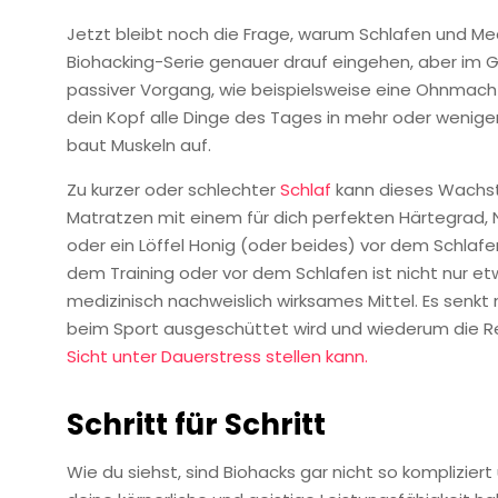
Jetzt bleibt noch die Frage, warum Schlafen und Medi
Biohacking-Serie genauer drauf eingehen, aber im Gr
passiver Vorgang, wie beispielsweise eine Ohnmacht
dein Kopf alle Dinge des Tages in mehr oder wenige
baut Muskeln auf.
Zu kurzer oder schlechter
Schlaf
kann dieses Wachst
Matratzen mit einem für dich perfekten Härtegrad, N
oder ein Löffel Honig (oder beides) vor dem Schlaf
dem Training oder vor dem Schlafen ist nicht nur etw
medizinisch nachweislich wirksames Mittel. Es senkt
beim Sport ausgeschüttet wird und wiederum die R
Sicht unter Dauerstress stell
en kann
.
Schritt für Schritt
Wie du siehst, sind Biohacks gar nicht so komplizie