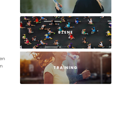
f
SZENE
nen
en
TRAINING