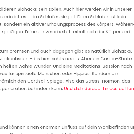
tieren Biohacks sein sollen. Auch hier werden wir in unserer
unde ist es beim Schlafen simpel. Denn Schlafen ist kein
, sondern ein aktiver Erholungsprozess des Körpers. Währen
r spaßigen Träumen verarbeitet, erholt sich der Körper und
um bremsen und auch dagegen gibt es natürlich Biohacks.
ackenkissen – bis hier nichts neues. Aber ein Casein-Shake
en helfen wahre Wunder. Und eine Meditations-Session nach
as für spirituelle Menschen oder Hippies. Sondern ein
 nämlich den Cortisol-Spiegel. Also das Stress-Hormon, das
egeneration behindern kann.
Und dich darüber hinaus auf la
rt und können einen enormen Einfluss auf dein Wohlbefinden 