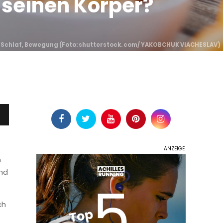
 seinen Körper?
 Schlaf, Bewegung (
Foto: shutterstock. com/ YAKOBCHUK VIACHESLAV
)
n
end
ch