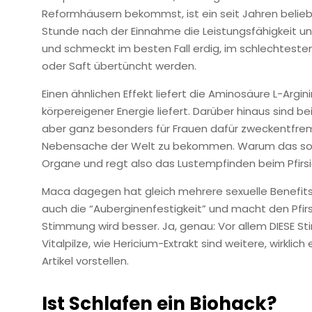
Reformhäusern bekommst, ist ein seit Jahren beliebt
Stunde nach der Einnahme die Leistungsfähigkeit un
und schmeckt im besten Fall erdig, im schlechteste
oder Saft übertüncht werden.
Einen ähnlichen Effekt liefert die Aminosäure L-Argin
körpereigener Energie liefert. Darüber hinaus sind b
aber ganz besonders für Frauen dafür zweckentfre
Nebensache der Welt zu bekommen. Warum das so ist
Organe und regt also das Lustempfinden beim Pfirsi
Maca dagegen hat gleich mehrere sexuelle Benefits: 
auch die “Auberginenfestigkeit” und macht den Pfirs
Stimmung wird besser. Ja, genau: Vor allem DIESE
Vitalpilze, wie Hericium-Extrakt sind weitere, wirkli
Artikel vorstellen.
Ist Schlafen ein Biohack?