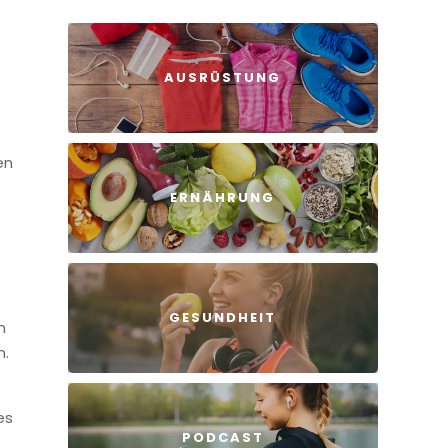
AUSRÜSTUNG
en
ERNÄHRUNG
GESUNDHEIT
n
n.
es
PODCAST