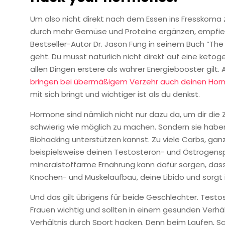
Um also nicht direkt nach dem Essen ins Fresskoma z
durch mehr Gemüse und Proteine ergänzen, empfiehl
Bestseller-Autor Dr. Jason Fung in seinem Buch “Th
geht. Du musst natürlich nicht direkt auf eine keto
allen Dingen erstere als wahrer Energiebooster gil
bringen bei übermäßigem Verzehr auch deinen Hor
mit sich bringt und wichtiger ist als du denkst.
Hormone sind nämlich nicht nur dazu da, um dir die 
schwierig wie möglich zu machen. Sondern sie haben
Biohacking unterstützen kannst. Zu viele Carbs, ganz
beispielsweise deinen Testosteron- und Östrogenspi
mineralstoffarme Ernährung kann dafür sorgen, das
Knochen- und Muskelaufbau, deine Libido und sorgt
Und das gilt übrigens für beide Geschlechter. Testo
Frauen wichtig und sollten in einem gesunden Verhä
Verhältnis durch Sport hacken. Denn beim Laufen, S