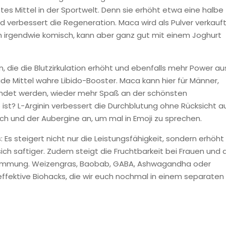
es Mittel in der Sportwelt. Denn sie erhöht etwa eine halbe
d verbessert die Regeneration. Maca wird als Pulver verkauf
n irgendwie komisch, kann aber ganz gut mit einem Joghurt
in, die die Blutzirkulation erhöht und ebenfalls mehr Power au
eide Mittel wahre Libido-Booster. Maca kann hier für Männer,
mdet werden, wieder mehr Spaß an der schönsten
? L-Arginin verbessert die Durchblutung ohne Rücksicht a
ch und der Aubergine an, um mal in Emoji zu sprechen.
Es steigert nicht nur die Leistungsfähigkeit, sondern erhöht
ich saftiger. Zudem steigt die Fruchtbarkeit bei Frauen und 
 Stimmung. Weizengras, Baobab, GABA, Ashwagandha oder
ch effektive Biohacks, die wir euch nochmal in einem separaten