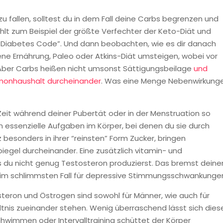
u fallen, solltest du in dem Fall deine Carbs begrenzen und
t zum Beispiel der größte Verfechter der Keto-Diät und
e Diabetes Code”. Und dann beobachten, wie es dir danach
gene Ernährung, Paleo oder Atkins-Diät umsteigen, wobei vor
t. Aber Carbs heißen nicht umsonst Sättigungsbeilage
und
monhaushalt durcheinander
. Was eine Menge Nebenwirkung
Zeit während deiner Pubertät oder in der Menstruation so
 essenzielle Aufgaben im Körper, bei denen du sie durch
 besonders in ihrer “reinsten” Form Zucker, bringen
egel durcheinander. Eine zusätzlich vitamin- und
s du nicht genug Testosteron produzierst. Das bremst deine
 im schlimmsten Fall für depressive Stimmungsschwankunge
steron und Östrogen sind sowohl für Männer, wie auch für
ltnis zueinander stehen. Wenig überraschend lässt sich dies
chwimmen oder Intervalltraining schüttet der Körper