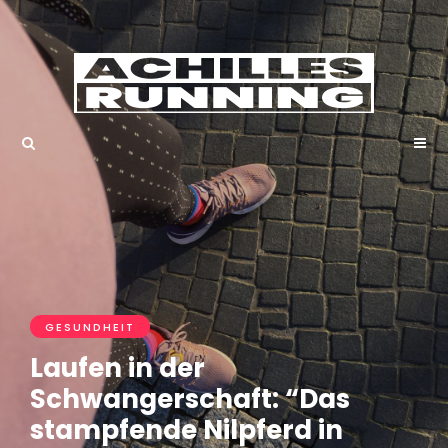
GESUNDHEIT
Laufen in der
Schwangerschaft: “Das
stampfende Nilpferd in