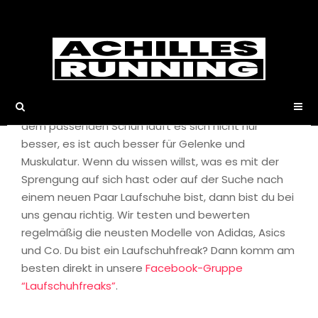
Laufschuhe
Laufen ist ohne das passende Equipment fast
undenkbar. Das wichtigste Utensil sind und bleiben
dabei die Laufschuhe. Ob Anfänger oder Profi, mit
dem passenden Schuh läuft es sich nicht nur
besser, es ist auch besser für Gelenke und
Muskulatur. Wenn du wissen willst, was es mit der
Sprengung auf sich hast oder auf der Suche nach
einem neuen Paar Laufschuhe bist, dann bist du bei
uns genau richtig. Wir testen und bewerten
regelmäßig die neusten Modelle von Adidas, Asics
und Co. Du bist ein Laufschuhfreak? Dann komm am
besten direkt in unsere
Facebook-Gruppe
“Laufschuhfreaks”
.