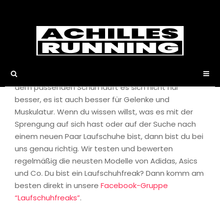
Laufschuhe
Laufen ist ohne das passende Equipment fast
undenkbar. Das wichtigste Utensil sind und bleiben
dabei die Laufschuhe. Ob Anfänger oder Profi, mit
dem passenden Schuh läuft es sich nicht nur
besser, es ist auch besser für Gelenke und
Muskulatur. Wenn du wissen willst, was es mit der
Sprengung auf sich hast oder auf der Suche nach
einem neuen Paar Laufschuhe bist, dann bist du bei
uns genau richtig. Wir testen und bewerten
regelmäßig die neusten Modelle von Adidas, Asics
und Co. Du bist ein Laufschuhfreak? Dann komm am
besten direkt in unsere
Facebook-Gruppe
“Laufschuhfreaks”
.