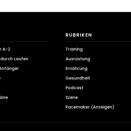
RUBRIKEN
n A-Z
Training
durch Laufen
Ausrüstung
 Anfänger
Ernährung
e
Gesundheit
Podcast
läne
Szene
Pacemaker (Anzeigen)