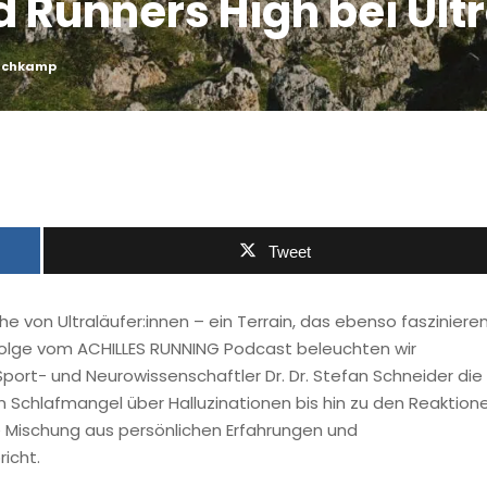
d Runners High bei Ult
uschkamp
Tweet
che von Ultraläufer:innen – ein Terrain, das ebenso fasziniere
 Folge vom ACHILLES RUNNING Podcast beleuchten wir
ort- und Neurowissenschaftler Dr. Dr. Stefan Schneider die
 Schlafmangel über Halluzinationen bis hin zu den Reaktion
ge Mischung aus persönlichen Erfahrungen und
richt.