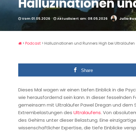
Halluzinationen un
Vom 01.05.2026
Aktualisiert am: 08.05.2026
Julia B
>
Podcast
>
Halluzinationen und Runners High bei Ultraläufen
Share
Dieses Mal wagen wir einen tiefen Einblick in die Psy
wie herausfordernd sein kann. In dieser fesselnden
gemeinsam mit Ultraläufer Pawel Dregan und dem Sp
Extrembelastungen des
Ultralaufens
. Von absolutem
des Gehirns unter dieser Belastung. Eine einzigarti
wissenschaftlicher Expertise, die tiefe Einblicke versp