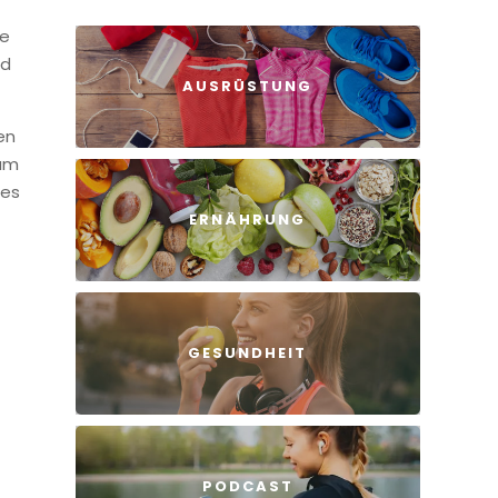
he
rd
AUSRÜSTUNG
en
sam
 es
ERNÄHRUNG
GESUNDHEIT
PODCAST