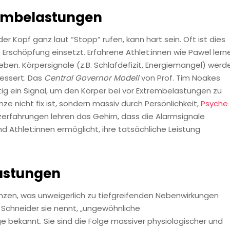
rembelastungen
 Kopf ganz laut “Stopp” rufen, kann hart sein. Oft ist dies
 Erschöpfung einsetzt. Erfahrene Athlet:innen wie Pawel lern
eben. Körpersignale (z.B. Schlafdefizit, Energiemangel) werd
bessert. Das
Central Governor Modell
von Prof. Tim Noakes
ig ein Signal, um den Körper bei vor Extrembelastungen zu
ze nicht fix ist, sondern massiv durch Persönlichkeit,
Psyche
zerfahrungen lehren das Gehirn, dass die Alarmsignale
d Athlet:innen ermöglicht, ihre tatsächliche Leistung
astung
en
enzen, was unweigerlich zu tiefgreifenden Nebenwirkungen
an Schneider sie nennt, „ungewöhnliche
 bekannt. Sie sind die Folge massiver physiologischer und