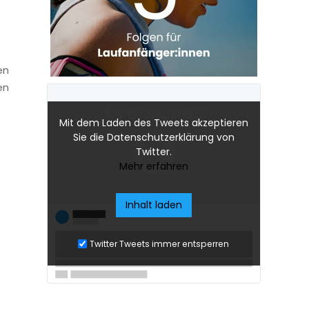
en
en
Mit dem Laden des Tweets akzeptieren
Sie die Datenschutzerklärung von
Twitter.
Mehr erfahren
Inhalt laden
Twitter Tweets immer entsperren