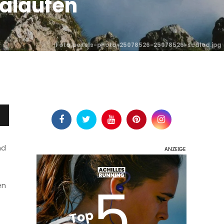
raläufen
Foto: pexels-photo-25078526-25078526-scaled.jpg
nd
en