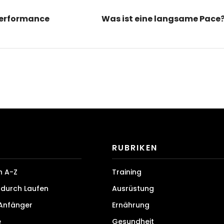
Performance
Was ist eine langsame Pace
RUBRIKEN
n A-Z
Training
durch Laufen
Ausrüstung
 Anfänger
Ernährung
e
Gesundheit