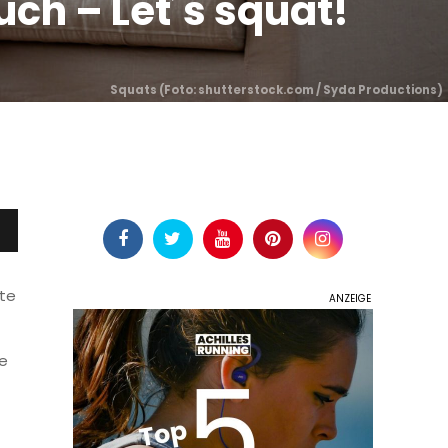
ch – Let´s squat!
Squats (
Foto: shutterstock.com / Syda Productions
)
ute
ne