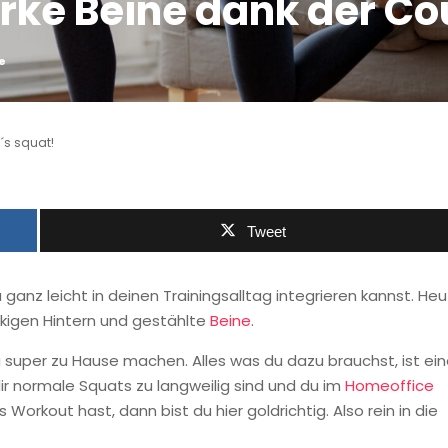
rke Beine dank der Cou
e
´s squat!
Tweet
u ganz leicht in deinen Trainingsalltag integrieren kannst. He
ackigen Hintern und gestählte
Beine
.
 super zu Hause machen. Alles was du dazu brauchst, ist ei
ir normale Squats zu langweilig sind und du im
Homeoffice
orkout hast, dann bist du hier goldrichtig. Also rein in die