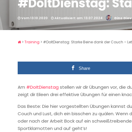
#DoItDienstag: Sta
Vom 13.10.2020
Aktualisiert am: 13.07.2024
Gino Giov
>
Training
>
#DoItDienstag: Starke Beine dank der Couch – Let
Share
Am
#DoItDienstag
stellen wir dir Übungen vor, die d
zeigt dir Eileen drei effektive Übungen für einen kn
Das Beste: Die hier vorgestellten Übungen kannst du
Couch und Lust, dich ein bisschen zu quälen. Wenn d
oder nach der Arbeit Bock auf ein schweißtreibendes W
Sportklamotten und auf geht’s!