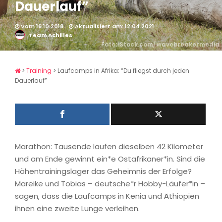
Dauerlauf”
Vom 16.10.2018
Aktualisiert am: 12.04.2021
Team Achilles
Foto: iStock.com/ wavebreakermedia
>
Training
>
Laufcamps in Afrika: “Du fliegst durch jeden
Dauerlauf”
Marathon: Tausende laufen dieselben 42 Kilometer
und am Ende gewinnt ein*e Ostafrikaner*in. Sind die
Höhentrainingslager das Geheimnis der Erfolge?
Mareike und Tobias – deutsche*r Hobby-Läufer*in –
sagen, dass die Laufcamps in Kenia und Äthiopien
ihnen eine zweite Lunge verleihen.