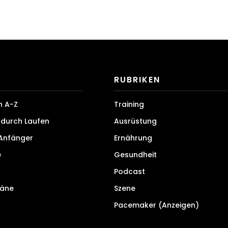
RUBRIKEN
n A-Z
Training
durch Laufen
Ausrüstung
 Anfänger
Ernährung
e
Gesundheit
Podcast
läne
Szene
Pacemaker (Anzeigen)