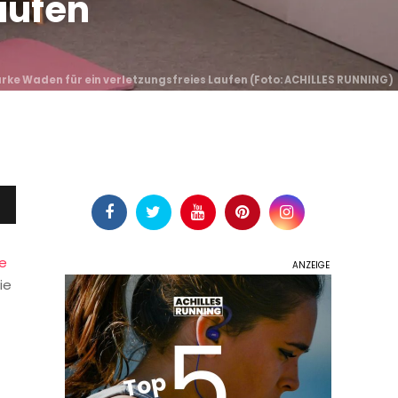
aufen
rke Waden für ein verletzungsfreies Laufen (
Foto: ACHILLES RUNNING
)
ne
ie