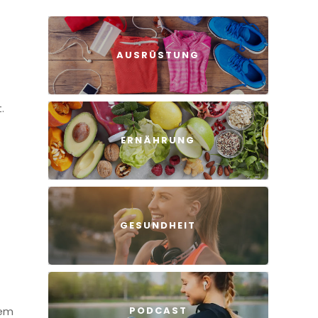
AUSRÜSTUNG
.
ERNÄHRUNG
GESUNDHEIT
nem
PODCAST