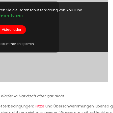
ren Sie die Datenschutzerklärung von YouTube.
ehr erfahren
Video laden
be immer entsperren
Kinder in Not doch aber gar nicht.
Wetterbedingungen:
Hitze
und Überschwemmungen. Ebenso g
 Kinder mit ihrem viel zu schweren Wasserkrug mit schlechtem