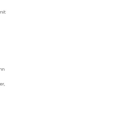
mit
ann
er,