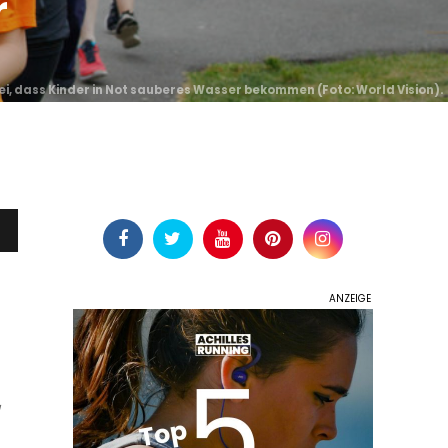
r
ei, dass Kinder in Not sauberes Wasser bekommen (
Foto: World Vision
).