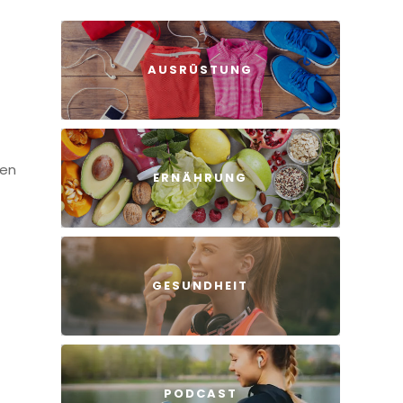
AUSRÜSTUNG
den
ERNÄHRUNG
GESUNDHEIT
PODCAST