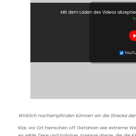
Mit dem Laden des Videos akzeptie
M
YouTu
Wirklich nachempfinden können wir die Strecke der 
Klar, vor Ort herrschen oft Gefahren wie extreme 
es wilde Tiere und holprige, steinige Wege, die die