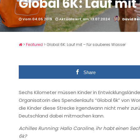
Global 6K: Lauf mi
Vom 04.05.2019
Aktualisiert am: 13.07.2024
David Be
>
Featured
>
Global 6K: Lauf mit – für sauberes Wasser
Share
Sechs Kilometer müssen Kinder in Entwicklungsländer
Organisatorin des Spendenlaufs “Global 6k” von World 
die Kinder diese Strecke irgendwann nicht mehr zurü
Deutschland dabei mitmachen kann.
Achilles Running: Hallo Caroline, ihr habt einen Se
6k?