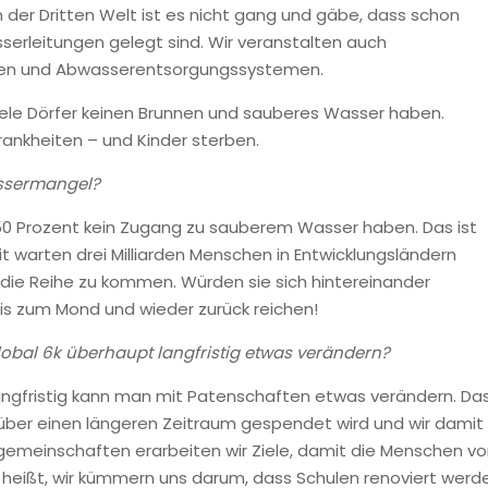
 der Dritten Welt ist es nicht gang und gäbe, dass schon
erleitungen gelegt sind. Wir veranstalten auch
inen und Abwasserentsorgungssystemen.
viele Dörfer keinen Brunnen und sauberes Wasser haben.
rankheiten – und Kinder sterben.
assermangel?
 50 Prozent kein Zugang zu sauberem Wasser haben. Das ist
t warten drei Milliarden Menschen in Entwicklungsländern
die Reihe zu kommen. Würden sie sich hintereinander
bis zum Mond und wieder zurück reichen!
obal 6k überhaupt langfristig etwas verändern?
 Langfristig kann man mit Patenschaften etwas verändern. Da
 über einen längeren Zeitraum gespendet wird und wir damit
gemeinschaften erarbeiten wir Ziele, damit die Menschen vo
s heißt, wir kümmern uns darum, dass Schulen renoviert werd