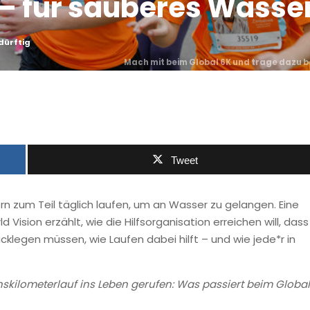
t – für sauberes Wasse
dürftig
Mach mit beim Global 6K und trage dazu b
Tweet
n zum Teil täglich laufen, um an Wasser zu gelangen. Eine
Vision erzählt, wie die Hilfsorganisation erreichen will, dass
cklegen müssen, wie Laufen dabei hilft – und wie jede*r in
chskilometerlauf ins Leben gerufen: Was passiert beim Global