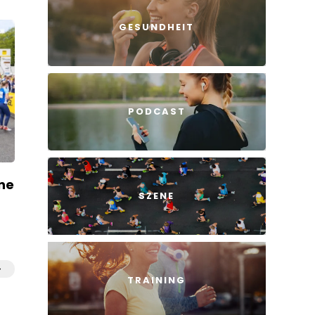
GESUNDHEIT
PODCAST
ne
SZENE
TRAINING