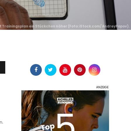
t Trainingsplan ein Stückchen näher (
Foto: iStock.com/ AndreyPopov
).
n.