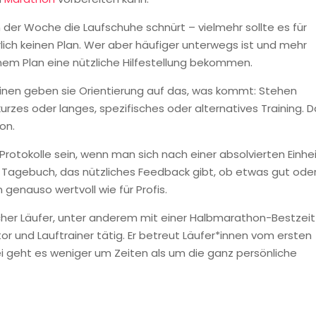
der Woche die Laufschuhe schnürt – vielmehr sollte es für
lich keinen Plan. Wer aber häufiger unterwegs ist und mehr
inem Plan eine nützliche Hilfestellung bekommen.
einen geben sie Orientierung auf das, was kommt: Stehen
kurzes oder langes, spezifisches oder alternatives Training. 
on.
otokolle sein, wenn man sich nach einer absolvierten Einhe
 Tagebuch, das nützliches Feedback gibt, ob etwas gut ode
n genauso wertvoll wie für Profis.
eicher Läufer, unter anderem mit einer Halbmarathon-Bestzeit
utor und Lauftrainer tätig. Er betreut Läufer*innen vom ersten
ei geht es weniger um Zeiten als um die ganz persönliche