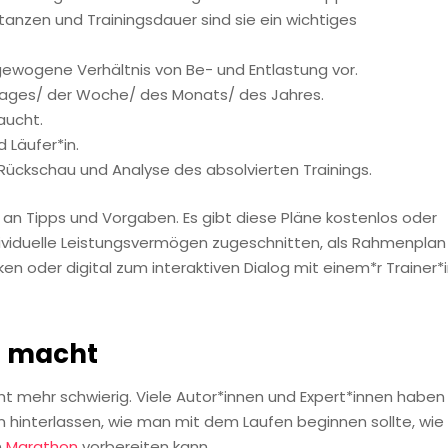
tanzen und Trainingsdauer sind sie ein wichtiges
gewogene Verhältnis von Be- und Entlastung vor.
 Tages/ der Woche/ des Monats/ des Jahres.
aucht.
d Läufer*in.
he Rückschau und Analyse des absolvierten Trainings.
e an Tipps und Vorgaben. Es gibt diese Pläne kostenlos oder
ividuelle Leistungsvermögen zugeschnitten, als Rahmenplan
en oder digital zum interaktiven Dialog mit einem*r Trainer*i
n macht
ht mehr schwierig. Viele Autor*innen und Expert*innen haben 
n hinterlassen, wie man mit dem Laufen beginnen sollte, wie
n
Marathon
vorbereiten kann.