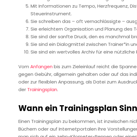
Mit Informationen zu Tempo, Herzfrequenz, Dis
Steuerinstrument.
Sie schreiben das – oft vernachlässigte – aus
Sie erleichtern Organisation und Planung des
Sie sind der sanfte Druck, den es manchmal br
Sie sind ein Dialogmittel zwischen Trainer*in un
Sie sind ein wertvolles Archiv für eine nützlic
Vom
Anfangen
bis zum Zieleinlauf reicht die Spann
gegen Gebühr, allgemein gehalten oder auf das ind
oder zur flexiblen Anpassung, als Datei zum Ausdruck
der
Trainingsplan
.
Wann ein Trainingsplan Sin
Einen Trainingsplan zu bekommen, ist inzwischen nic
Büchern oder auf Internetportalen ihre Vorstellunge
man sich auf ein zehn-Kilometer-Rennen oder eine