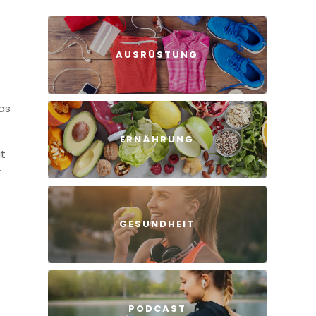
AUSRÜSTUNG
Das
ERNÄHRUNG
it
r
GESUNDHEIT
PODCAST