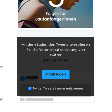
Mit dem Laden des Tweets akzeptieren
Sie die Datenschutzerklärung von
Twitter.
Mehr erfahren
n:
Inhalt laden
Twitter Tweets immer entsperren
in