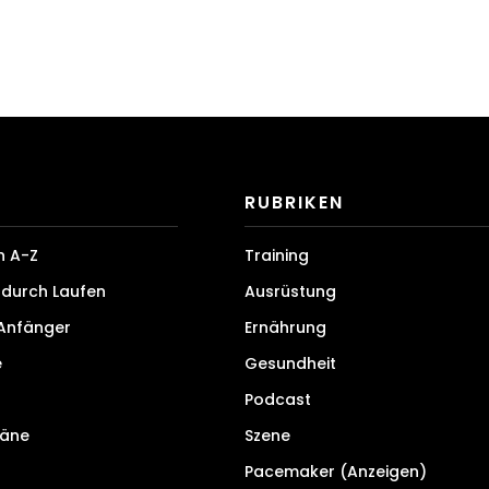
RUBRIKEN
n A-Z
Training
durch Laufen
Ausrüstung
 Anfänger
Ernährung
e
Gesundheit
Podcast
läne
Szene
Pacemaker (Anzeigen)