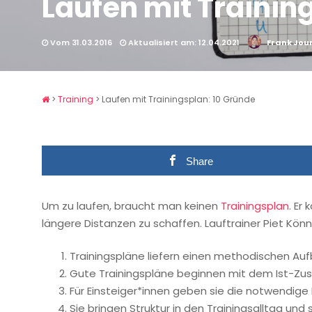
Laufen mit Trainin
Vom 31.03.2016
Aktualisiert am: 12.04.2021
Frank Jou
>
Training
>
Laufen mit Trainingsplan: 10 Gründe
Share
Um zu laufen, braucht man keinen
Trainingsplan
. Er
längere Distanzen zu schaffen. Lauftrainer Piet Könni
Trainingspläne liefern einen methodischen Aufba
Gute Trainingspläne beginnen mit dem Ist-Zusta
Für Einsteiger*innen geben sie die notwendige H
Sie bringen Struktur in den Trainingsalltag und